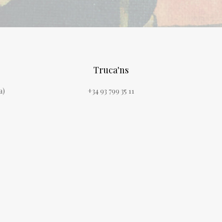
Truca'ns
a)
+34 93 799 35 11