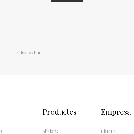
Productes
Empresa
a)
Abaloris
Història