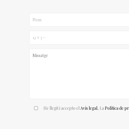
He llegit i accepto el
Avís legal
, La
Política de p