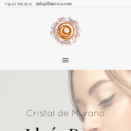
+34 93 799 35 11
info@lluisroca.com
Toggle
main
navigation