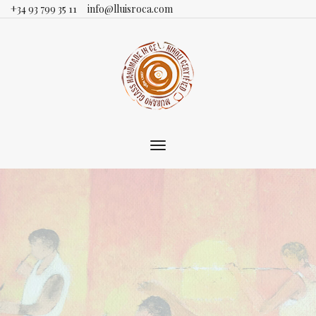
+34 93 799 35 11
info@lluisroca.com
Toggle
main
navigation