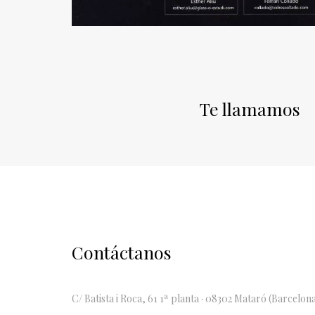
Te llamamos
Contáctanos
C/ Batista i Roca, 61 1ª planta · 08302 Mataró (Barcelon