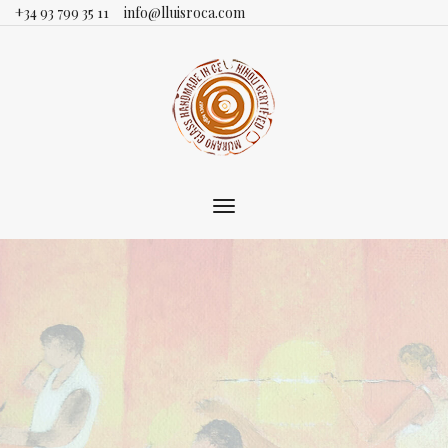
+34 93 799 35 11
info@lluisroca.com
Toggle
main
navigation