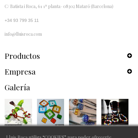
C/ Batista i Roca, 61 1ª planta · 08302 Mataró (Barcelona)
+34 93 799 35 11
info@lluisroca.com
Productos
Empresa
Galería
Lluis Roca utiliza “COOKIES” para poder ofrecerte